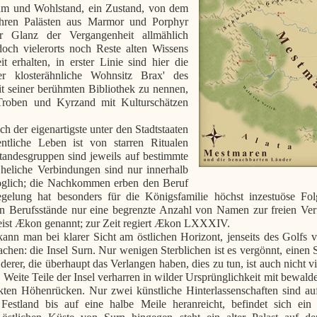
tum und Wohlstand, ein Zustand, von dem
ihren Palästen aus Marmor und Porphyr
 Glanz der Vergangenheit allmählich
doch vielerorts noch Reste alten Wissens
t erhalten, in erster Linie sind hier die
r klosterähnliche Wohnsitz Brax' des
 seiner berühmten Bibliothek zu nennen,
 Troben und Kyrzand mit Kulturschätzen
ich der eigenartigste unter den Stadtstaaten
ntliche Leben ist von starren Ritualen
tandesgruppen sind jeweils auf bestimmte
Eheliche Verbindungen sind nur innerhalb
öglich; die Nachkommen erben den Beruf
egelung hat besonders für die Königsfamilie höchst inzestuöse F
gen Berufsstände nur eine begrenzte Anzahl von Namen zur freien Ve
ist Ækon genannt; zur Zeit regiert Ækon LXXXIV.
nn man bei klarer Sicht am östlichen Horizont, jenseits des Golfs 
hen: die Insel Surn. Nur wenigen Sterblichen ist es vergönnt, einen S
derer, die überhaupt das Verlangen haben, dies zu tun, ist auch nicht vi
. Weite Teile der Insel verharren in wilder Ursprünglichkeit mit bewa
kten Höhenrücken. Nur zwei künstliche Hinterlassenschaften sind au
estland bis auf eine halbe Meile heranreicht, befindet sich ein 