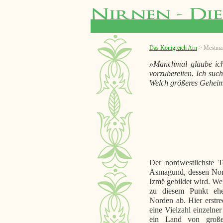
Das Königreich Arn
> Mestma
»Manchmal glaube ich
vorzubereiten. Ich suc
Welch größeres Geheim
Der nordwestlichste T
Asmagund, dessen Nor
Izmë gebildet wird. Wei
zu diesem Punkt eher
Norden ab. Hier erstr
eine Vielzahl einzelner
ein Land von große