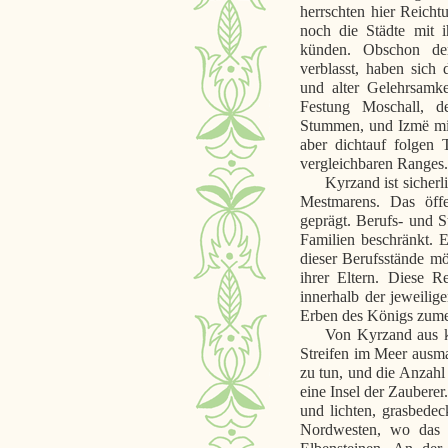
herrschten hier Reich
noch die Städte mit 
künden. Obschon der
verblasst, haben sich 
und alter Gelehrsamkei
Festung Moschall, de
Stummen, und Izmë mit
aber dichtauf folgen
vergleichbaren Ranges.
Kyrzand ist sicherl
Mestmarens. Das öffe
geprägt. Berufs- und S
Familien beschränkt. 
dieser Berufsstände m
ihrer Eltern. Diese R
innerhalb der jeweili
Erben des Königs zume
Von Kyrzand aus ka
Streifen im Meer ausmac
zu tun, und die Anzahl 
eine Insel der Zauberer
und lichten, grasbedec
Nordwesten, wo das F